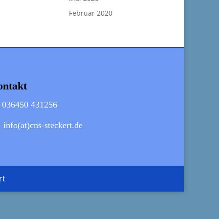
Februar 2020
ntakt
036450 431256
info(at)cns-steckert.de
rt